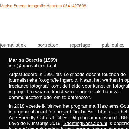
Marisa Beretta fotografie Haarlem 0641427698
journalistiek
portretten
reportage
publicaties
Marisa Beretta (1969)
info@marisaberetta.nl
Afgestudeerd in 1991 als 1e graads docent tekenen de
journalistieke fotografie ingerold. Naast het werken in o
freelance fotograaf komt de liefde voor kunst en fotogr
in projecten waarbij kunst wordt ingezet als handvat,
communicatiemiddel om te ontmoeten.
In 2018 voerde ik binnen het programma ‘Haarlems Gou
intergenerationeel fotoproject
DubbelBelicht.nl
uit in het
Age Friendly Cultural Cities. Dit programma won de B
Leve de Kunstprijs 2019.
StichtingKapsalon.nl
is opgeri